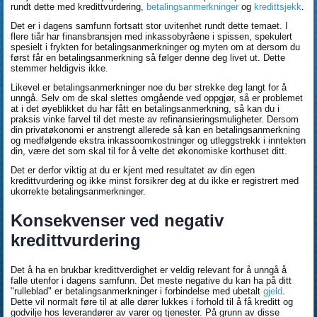
rundt dette med kredittvurdering,
betalingsanmerkninger
og
kredittsjekk
.
Det er i dagens samfunn fortsatt stor uvitenhet rundt dette temaet. I
flere tiår har finansbransjen med inkassobyråene i spissen, spekulert
spesielt i frykten for betalingsanmerkninger og myten om at dersom du
først får en betalingsanmerkning så følger denne deg livet ut. Dette
stemmer heldigvis ikke.
Likevel er betalingsanmerkninger noe du bør strekke deg langt for å
unngå. Selv om de skal slettes omgående ved oppgjør, så er problemet
at i det øyeblikket du har fått en betalingsanmerkning, så kan du i
praksis vinke farvel til det meste av refinansieringsmuligheter. Dersom
din privatøkonomi er anstrengt allerede så kan en betalingsanmerkning
og medfølgende ekstra inkassoomkostninger og utleggstrekk i inntekten
din, være det som skal til for å velte det økonomiske korthuset ditt.
Det er derfor viktig at du er kjent med resultatet av din egen
kredittvurdering og ikke minst forsikrer deg at du ikke er registrert med
ukorrekte betalingsanmerkninger.
Konsekvenser ved negativ
kredittvurdering
Det å ha en brukbar kredittverdighet er veldig relevant for å unngå å
falle utenfor i dagens samfunn. Det meste negative du kan ha på ditt
"rulleblad" er betalingsanmerkninger i forbindelse med ubetalt
gjeld
.
Dette vil normalt føre til at alle dører lukkes i forhold til å få kreditt og
godvilje hos leverandører av varer og tjenester. På grunn av disse