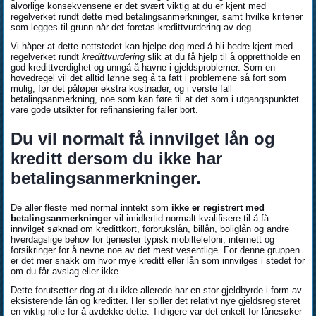
alvorlige konsekvensene er det svært viktig at du er kjent med
regelverket rundt dette med betalingsanmerkninger, samt hvilke kriterier
som legges til grunn når det foretas kredittvurdering av deg.
Vi håper at dette nettstedet kan hjelpe deg med å bli bedre kjent med
regelverket rundt
kredittvurdering
slik at du få hjelp til å opprettholde en
god kredittverdighet og unngå å havne i gjeldsproblemer. Som en
hovedregel vil det alltid lønne seg å ta fatt i problemene så fort som
mulig, før det påløper ekstra kostnader, og i verste fall
betalingsanmerkning, noe som kan føre til at det som i utgangspunktet
vare gode utsikter for refinansiering faller bort.
Du vil normalt få innvilget lån og
kreditt dersom du ikke har
betalingsanmerkninger.
De aller fleste med normal inntekt som
ikke er registrert med
betalingsanmerkninger
vil imidlertid normalt kvalifisere til å få
innvilget søknad om kredittkort, forbrukslån, billån, boliglån og andre
hverdagslige behov for tjenester typisk mobiltelefoni, internett og
forsikringer for å nevne noe av det mest vesentlige. For denne gruppen
er det mer snakk om hvor mye kreditt eller lån som innvilges i stedet for
om du får avslag eller ikke.
Dette forutsetter dog at du ikke allerede har en stor gjeldbyrde i form av
eksisterende lån og kreditter. Her spiller det relativt nye gjeldsregisteret
en viktig rolle for å avdekke dette. Tidligere var det enkelt for lånesøker