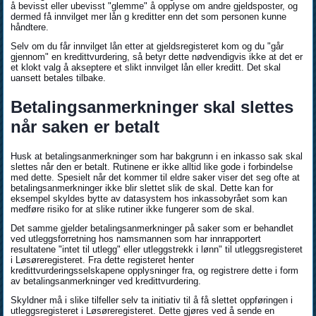
å bevisst eller ubevisst "glemme" å opplyse om andre gjeldsposter, og
dermed få innvilget mer lån g kreditter enn det som personen kunne
håndtere.
Selv om du får innvilget lån etter at gjeldsregisteret kom og du "går
gjennom" en kredittvurdering, så betyr dette nødvendigvis ikke at det er
et klokt valg å akseptere et slikt innvilget lån eller kreditt. Det skal
uansett betales tilbake.
Betalingsanmerkninger skal slettes
når saken er betalt
Husk at betalingsanmerkninger som har bakgrunn i en inkasso sak skal
slettes når den er betalt. Rutinene er ikke alltid like gode i forbindelse
med dette. Spesielt når det kommer til eldre saker viser det seg ofte at
betalingsanmerkninger ikke blir slettet slik de skal. Dette kan for
eksempel skyldes bytte av datasystem hos inkassobyrået som kan
medføre risiko for at slike rutiner ikke fungerer som de skal.
Det samme gjelder betalingsanmerkninger på saker som er behandlet
ved utleggsforretning hos namsmannen som har innrapportert
resultatene "intet til utlegg" eller utleggstrekk i lønn" til utleggsregisteret
i Løsøreregisteret. Fra dette registeret henter
kredittvurderingsselskapene opplysninger fra, og registrere dette i form
av betalingsanmerkninger ved kredittvurdering.
Skyldner må i slike tilfeller selv ta initiativ til å få slettet oppføringen i
utleggsregisteret i Løsøreregisteret. Dette gjøres ved å sende en