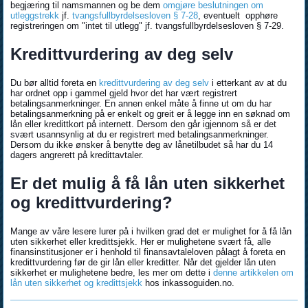
begjæring til namsmannen og be dem
omgjøre beslutningen om
utleggstrekk
jf.
tvangsfullbyrdelsesloven § 7-28
, eventuelt opphøre
registreringen om "intet til utlegg" jf. tvangsfullbyrdelsesloven § 7-29.
Kredittvurdering av deg selv
Du bør alltid foreta en
kredittvurdering av deg selv
i etterkant av at du
har ordnet opp i gammel gjeld hvor det har vært registrert
betalingsanmerkninger. En annen enkel måte å finne ut om du har
betalingsanmerkning på er enkelt og greit er å legge inn en søknad om
lån eller kredittkort på internett. Dersom den går igjennom så er det
svært usannsynlig at du er registrert med betalingsanmerkninger.
Dersom du ikke ønsker å benytte deg av lånetilbudet så har du 14
dagers angrerett på kredittavtaler.
Er det mulig å få lån uten sikkerhet
og kredittvurdering?
Mange av våre lesere lurer på i hvilken grad det er mulighet for å få lån
uten sikkerhet eller kredittsjekk. Her er mulighetene svært få, alle
finansinstitusjoner er i henhold til finansavtaleloven pålagt å foreta en
kredittvurdering før de gir lån eller kreditter. Når det gjelder lån uten
sikkerhet er mulighetene bedre, les mer om dette i
denne artikkelen om
lån uten sikkerhet og kredittsjekk
hos inkassoguiden.no.